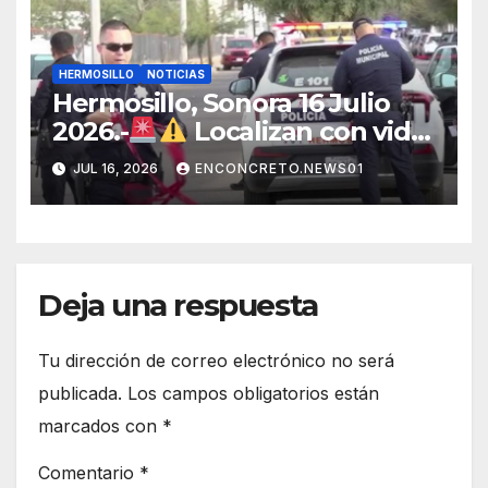
atención en la ciudad
HERMOSILLO
NOTICIAS
Hermosillo, Sonora 16 Julio
2026.-
Localizan con vida
a joven que había sido
JUL 16, 2026
ENCONCRETO.NEWS01
privado de la libertad en
Hermosillo.
Deja una respuesta
Tu dirección de correo electrónico no será
publicada.
Los campos obligatorios están
marcados con
*
Comentario
*