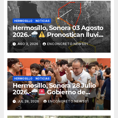
HERMOSILLO
NOTICIAS
Hermosillo, Sonora 03 Agosto
2026.-
Pronostican lluvias
para Hermosillo esta noche;
AGO 3, 2026
ENCONCRETO.NEWS01
norte de Sonora registra
mayor potencial de
tormentas
HERMOSILLO
NOTICIAS
Hermosillo, Sonora 28 Julio
2026.-
Gobierno de
Hermosillo mantiene
JUL 28, 2026
ENCONCRETO.NEWS01
operativo por lluvias;
continúan recorridos y