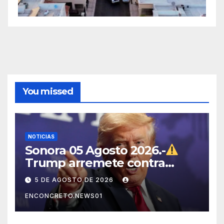
You missed
NOTICIAS
Sonora 05 Agosto 2026.-
Trump arremete contra
México, Canadá y otras
5 DE AGOSTO DE 2026
potencias por supuestos
ENCONCRETO.NEWS01
abusos comerciales