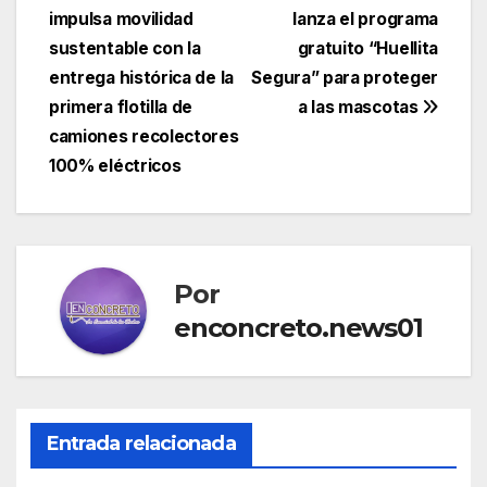
entradas
impulsa movilidad
lanza el programa
sustentable con la
gratuito “Huellita
entrega histórica de la
Segura” para proteger
primera flotilla de
a las mascotas
camiones recolectores
100% eléctricos
Por
enconcreto.news01
Entrada relacionada