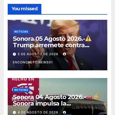
You missed
NOTICIAS
Sonora 05 Agosto 2026.-
Trump arremete contra
México, Canadá y otras
5 DE AGOSTO DE 2026
potencias por supuestos
ENCONCRETO.NEWS01
abusos comerciales
NOTICIAS
Sonora 04 Agosto 2026.-
Sonora impulsa la
electromovilidad con
4 DE AGOSTO DE 2026