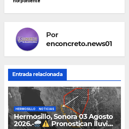
norponiente
Por
enconcreto.news01
Entrada relacionada
HERMOSILLO
NOTICIAS
Hermosillo, Sonora 03 Agosto
2026.-
Pronostican lluvias