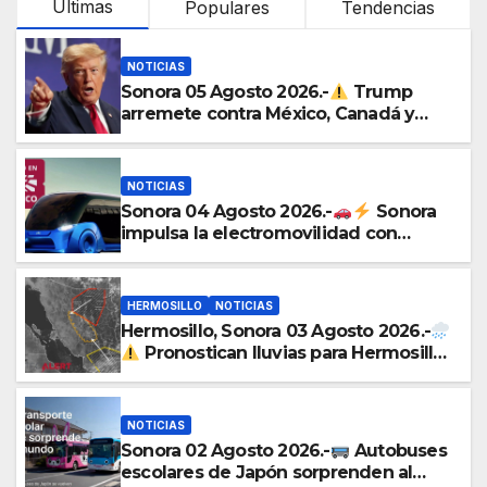
Últimas
Populares
Tendencias
NOTICIAS
Sonora 05 Agosto 2026.-
Trump
arremete contra México, Canadá y
otras potencias por supuestos abusos
comerciales
NOTICIAS
Sonora 04 Agosto 2026.-
Sonora
impulsa la electromovilidad con
«Beyond», un vehículo eléctrico
desarrollado junto al ITH
HERMOSILLO
NOTICIAS
Hermosillo, Sonora 03 Agosto 2026.-
Pronostican lluvias para Hermosillo
esta noche; norte de Sonora registra
mayor potencial de tormentas
NOTICIAS
Sonora 02 Agosto 2026.-
Autobuses
escolares de Japón sorprenden al