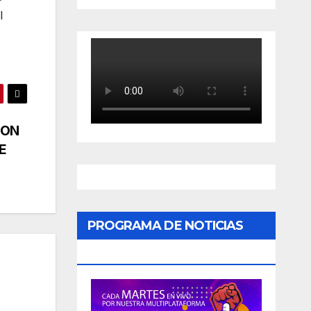
l
CON
E
PROGRAMA DE NOTICIAS
«PODER CIUDADANO»