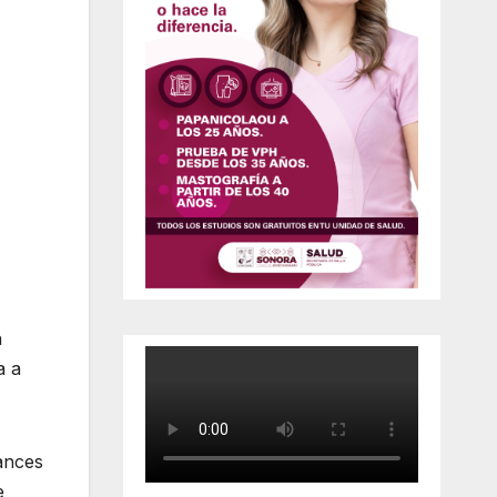
n
a a
vances
e