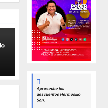
io
zado
or
os a
Aproveche los
descuentos Hermosillo
Son.
és