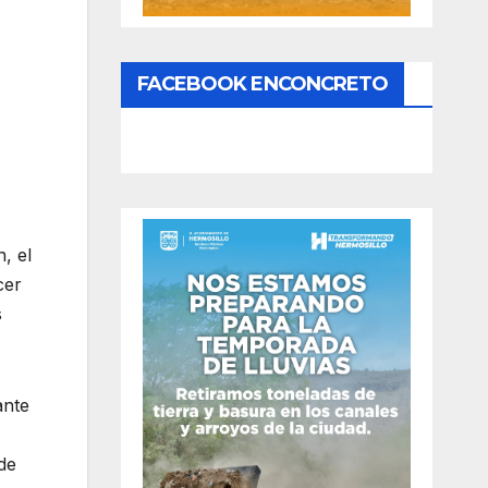
FACEBOOK ENCONCRETO
, el
cer
s
ante
de