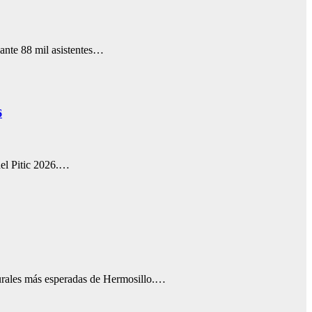
 ante 88 mil asistentes…
6
del Pitic 2026.…
lturales más esperadas de Hermosillo.…