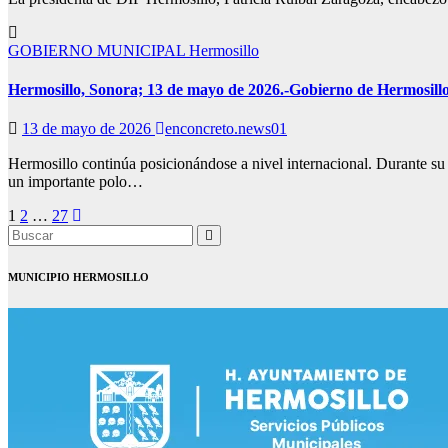
GOBIERNO MUNICIPAL
Hermosillo
Hermosillo, Sonora; 13 de mayo de 2026.-Gobierno de Hermosillo
13 de mayo de 2026
enconcreto.news01
Hermosillo continúa posicionándose a nivel internacional. Durante 
un importante polo…
Paginación
1
2
…
27
de
entradas
MUNICIPIO HERMOSILLO