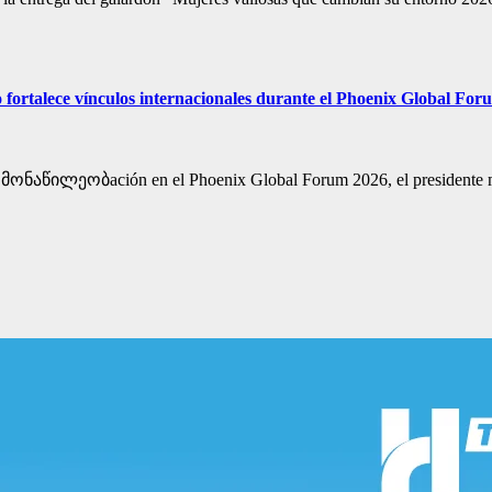
 fortalece vínculos internacionales durante el Phoenix Global Fo
su მონაწილეობación en el Phoenix Global Forum 2026, el presidente mu