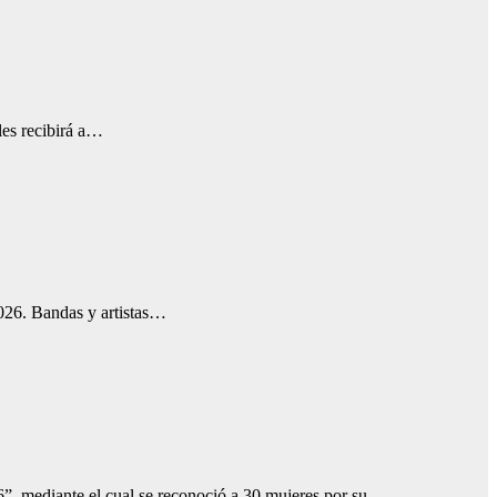
les recibirá a…
2026. Bandas y artistas…
6”, mediante el cual se reconoció a 30 mujeres por su…