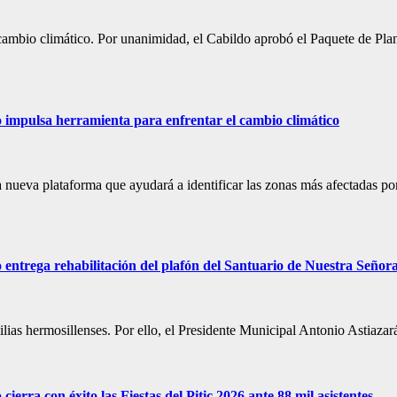
 cambio climático. Por unanimidad, el Cabildo aprobó el Paquete de Pla
 impulsa herramienta para enfrentar el cambio climático
 nueva plataforma que ayudará a identificar las zonas más afectadas po
 entrega rehabilitación del plafón del Santuario de Nuestra Seño
ilias hermosillenses. Por ello, el Presidente Municipal Antonio Astiazar
erra con éxito las Fiestas del Pitic 2026 ante 88 mil asistentes