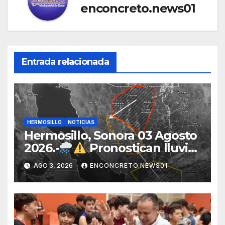
enconcreto.news01
Entrada relacionada
HERMOSILLO
NOTICIAS
Hermosillo, Sonora 03 Agosto
2026.-
Pronostican lluvias
para Hermosillo esta noche;
AGO 3, 2026
ENCONCRETO.NEWS01
norte de Sonora registra
mayor potencial de
tormentas