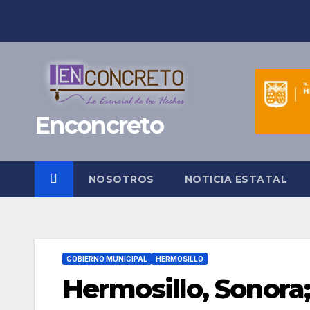
Saltar
al
contenido
Enconcreto
NOSOTROS
NOTICIA ESTATAL
GOBIERNO MUNICIPAL
HERMOSILLO
Hermosillo, Sonora;