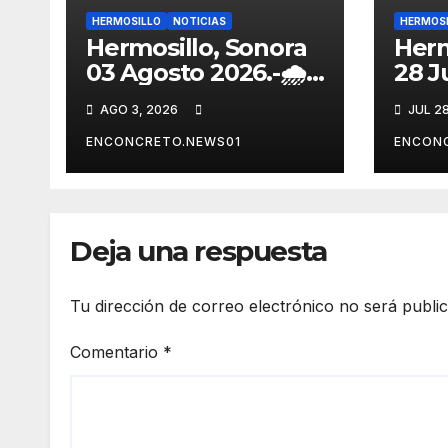
HERMOSILLO
NOTICIAS
HERMOS
Hermosillo, Sonora
Herm
03 Agosto 2026.-🌧️
28 Ju
⚠️ Pronostican
Gobi
AGO 3, 2026
JUL 2
lluvias para
Herm
Hermosillo esta
mant
ENCONCRETO.NEWS01
ENCON
noche; norte de
por l
Sonora registra
cont
mayor potencial de
reco
tormentas
aten
Deja una respuesta
ciud
Tu dirección de correo electrónico no será publi
Comentario
*