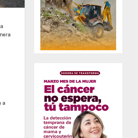
la
inera
n a