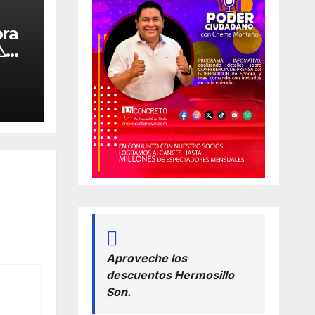
ora
️
da a
a
Aproveche los
descuentos Hermosillo
Son.