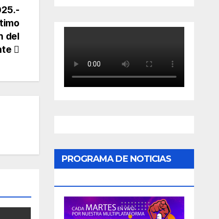
025.-
ltimo
n del
nte
PROGRAMA DE NOTICIAS
«PODER CIUDADANO»