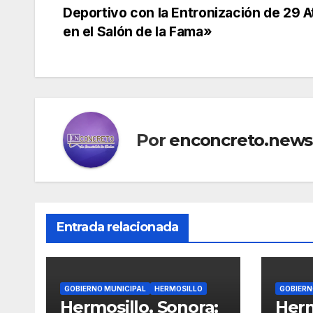
de
Deportivo con la Entronización de 29 A
en el Salón de la Fama»
entradas
Por
enconcreto.news
Entrada relacionada
GOBIERNO MUNICIPAL
HERMOSILLO
GOBIERN
Hermosillo, Sonora;
Herm