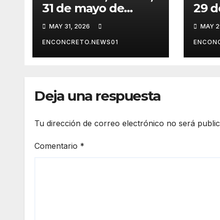
31 de mayo de
29 d
2026.-Gobierno de
2026
MAY 31, 2026
MAY 2
Hermosillo aprueba
Herm
estrategia integral
herr
ENCONCRETO.NEWS01
ENCON
para enfrentar el
enfr
cambio climático
clim
Deja una respuesta
Tu dirección de correo electrónico no será publi
Comentario
*