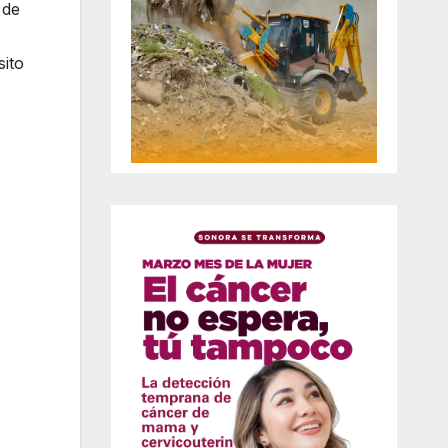
 de
sito