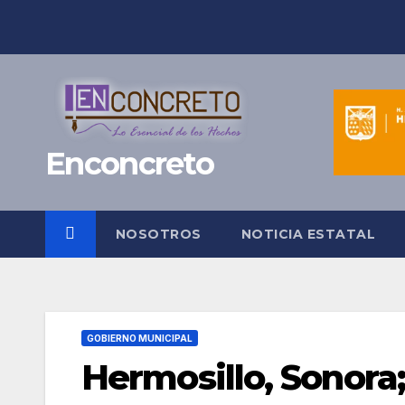
Saltar
al
contenido
Enconcreto
NOSOTROS
NOTICIA ESTATAL
GOBIERNO MUNICIPAL
Hermosillo, Sonora