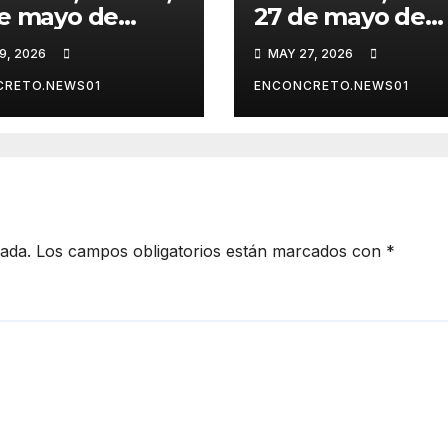
e mayo de
27 de mayo de
.-Gobierno de
2026.-Gobierno 
9, 2026
MAY 27, 2026
osillo impulsa
Hermosillo entr
amienta para
rehabilitación de
CRETO.NEWS01
ENCONCRETO.NEWS01
entar el cambio
plafón del
ático
Santuario de
Nuestra Señora 
Guadalupe
cada.
Los campos obligatorios están marcados con
*