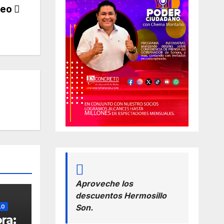
leo
Aproveche los
descuentos Hermosillo
Son.
LO
ra;