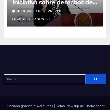
Iniciativa sobre derechos de
las audiencias genera debate
31 DE JULIO DE 2026
por sus posibles efectos en la
ENCONCRETO.NEWS01
libertad de expresión
Funciona gracias a WordPress
|
Tema: Newsup de
Themeansar