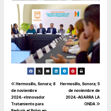
Navegación
Hermosillo, Sonora; 8
Hermosillo, Sonora; 5
de noviembre
de noviembre de
de
2024.-«Innovador
2024.-AGARRA LA
entradas
Tratamiento para
ONDA
Reducir el Polvo en