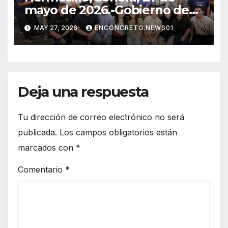
mayo de 2026.-Gobierno de
Hermosillo entrega
MAY 27, 2026
ENCONCRETO.NEWS01
rehabilitación del plafón del
Santuario de Nuestra Señora
de Guadalupe
Deja una respuesta
Tu dirección de correo electrónico no será
publicada.
Los campos obligatorios están
marcados con
*
Comentario
*