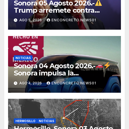
Sonora 05 Agosto 2026.-
Trump arremete contra
México, Canadá y otras
AGO 5, 2026
ENCONCRETO.NEWS01
potencias por supuestos
abusos comerciales
NOTICIAS
Sonora 04 Agosto 2026.-
Sonora impulsa la
electromovilidad con
AGO 4, 2026
ENCONCRETO.NEWS01
«Beyond», un vehículo
eléctrico desarrollado junto al
ITH
HERMOSILLO
NOTICIAS
Hermosillo, Sonora 03 Agosto