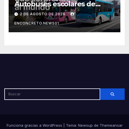
Autobuses escolares de
Japón sorprenden al mundo
2 DE AGOSTO DE 2026
por su seguridad y disciplina
ENCONCRETO.NEWS01
Funciona gracias a WordPress
|
Tema: Newsup de
Themeansar