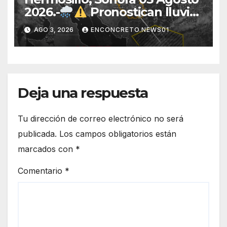
2026.-
Pronostican lluvias
para Hermosillo esta noche;
AGO 3, 2026
ENCONCRETO.NEWS01
norte de Sonora registra
mayor potencial de
tormentas
Deja una respuesta
Tu dirección de correo electrónico no será
publicada.
Los campos obligatorios están
marcados con
*
Comentario
*