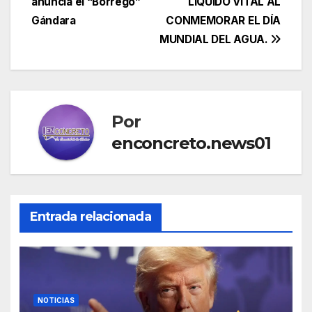
entradas
anuncia el “Borrego”
LÍQUIDO VITAL AL
Gándara
CONMEMORAR EL DÍA
MUNDIAL DEL AGUA.
Por
enconcreto.news01
Entrada relacionada
NOTICIAS