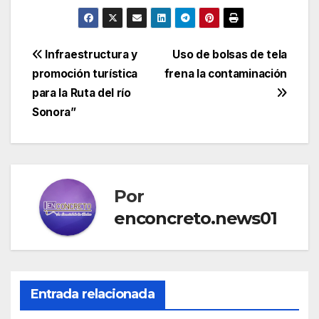
Navegación
Infraestructura y
Uso de bolsas de tela
promoción turística
frena la contaminación
de
para la Ruta del río
entradas
Sonora”
Por
enconcreto.news01
Entrada relacionada