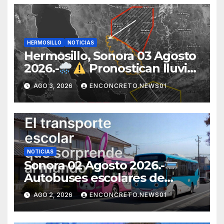
HERMOSILLO
NOTICIAS
Hermosillo, Sonora 03 Agosto
2026.-
Pronostican lluvias
para Hermosillo esta noche;
AGO 3, 2026
ENCONCRETO.NEWS01
norte de Sonora registra
mayor potencial de
tormentas
NOTICIAS
Sonora 02 Agosto 2026.-
Autobuses escolares de
Japón sorprenden al mundo
AGO 2, 2026
ENCONCRETO.NEWS01
por su seguridad y disciplina