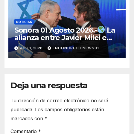
NOTICIAS
Sonora 01 Agosto 2026.-
La
alianza entre Javier Milei e
Israel genera debate
AGO 1, 2026
ENCONCRETO.NEWS01
internacional por su alcance
político y estratégico
Deja una respuesta
Tu dirección de correo electrónico no será
publicada.
Los campos obligatorios están
marcados con
*
Comentario
*