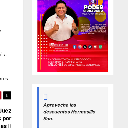
e
ió a
ares.
Aproveche los
Juez
descuentos Hermosillo
s por
Son.
mas