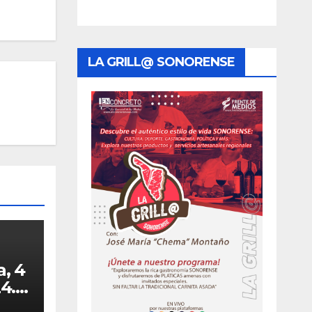
LA GRILL@ SONORENSE
, 4
4.-