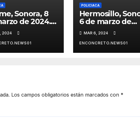
CA
POLICIACA
me, Sonora, 8
Hermosillo, Sono
arzo de 2024.-
6 de marzo de
ulado a
2024.-Localizan 
, 2024
MAR 6, 2024
eso “El Toñito”
persona report
el delito de
como desaparec
CRETO.NEWS01
ENCONCRETO.NEWS01
cidio
cada.
Los campos obligatorios están marcados con
*