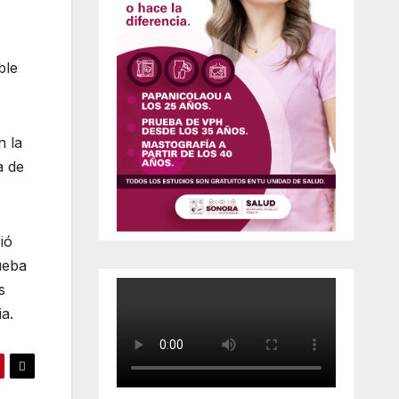
ble
n la
a de
ió
ueba
s
a.