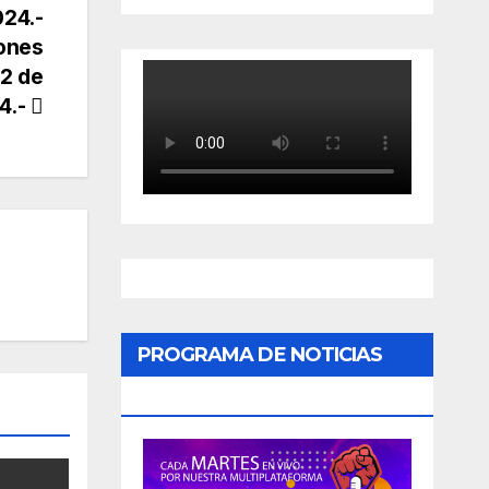
024.-
iones
 2 de
4.-
PROGRAMA DE NOTICIAS
«PODER CIUDADANO»