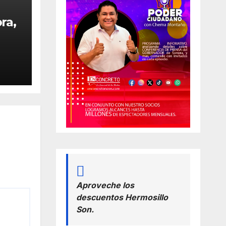
ra,
a
ado
ido
Aproveche los
descuentos Hermosillo
Son.