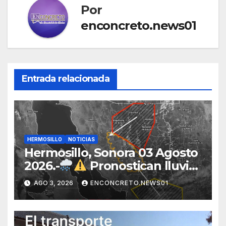
Por
enconcreto.news01
Entrada relacionada
HERMOSILLO
NOTICIAS
Hermosillo, Sonora 03 Agosto
2026.-
Pronostican lluvias
para Hermosillo esta noche;
AGO 3, 2026
ENCONCRETO.NEWS01
norte de Sonora registra
mayor potencial de
tormentas