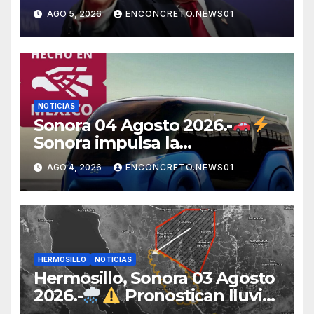
México, Canadá y otras
AGO 5, 2026
ENCONCRETO.NEWS01
potencias por supuestos
abusos comerciales
NOTICIAS
Sonora 04 Agosto 2026.-
Sonora impulsa la
electromovilidad con
AGO 4, 2026
ENCONCRETO.NEWS01
«Beyond», un vehículo
eléctrico desarrollado junto al
ITH
HERMOSILLO
NOTICIAS
Hermosillo, Sonora 03 Agosto
2026.-
Pronostican lluvias
para Hermosillo esta noche;