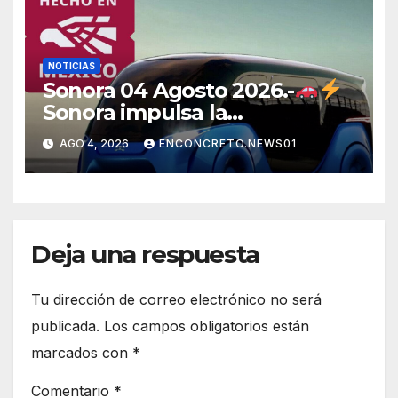
NOTICIAS
Sonora 04 Agosto 2026.-
Sonora impulsa la
electromovilidad con
AGO 4, 2026
ENCONCRETO.NEWS01
«Beyond», un vehículo
eléctrico desarrollado junto al
ITH
Deja una respuesta
Tu dirección de correo electrónico no será
publicada.
Los campos obligatorios están
marcados con
*
Comentario
*