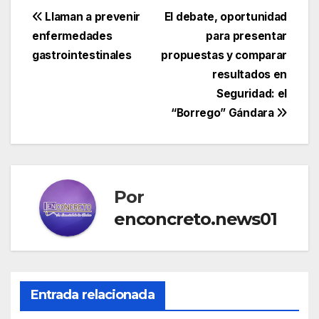
Navegación
Llaman a prevenir
El debate, oportunidad
enfermedades
para presentar
de
gastrointestinales
propuestas y comparar
entradas
resultados en
Seguridad: el
“Borrego” Gándara
Por
enconcreto.news01
Entrada relacionada