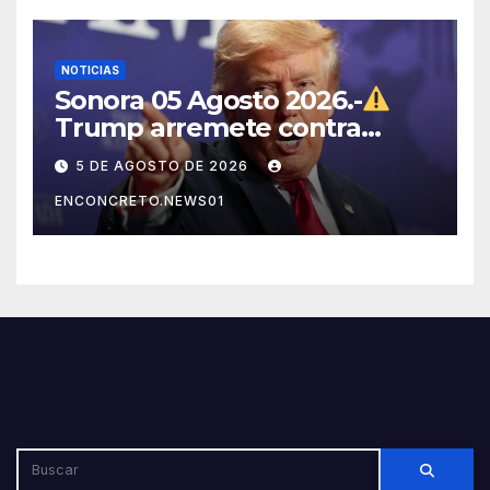
NOTICIAS
Sonora 05 Agosto 2026.-
Trump arremete contra
México, Canadá y otras
5 DE AGOSTO DE 2026
potencias por supuestos
ENCONCRETO.NEWS01
abusos comerciales