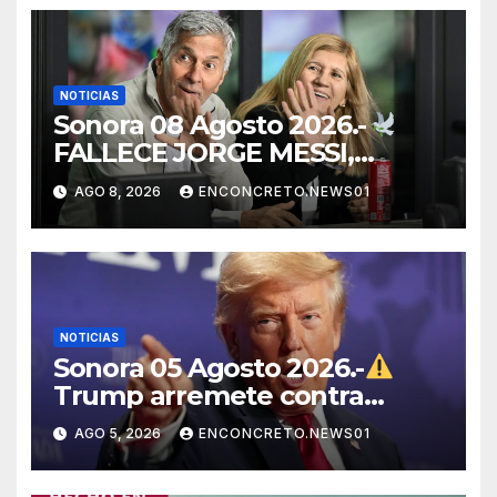
NOTICIAS
Sonora 08 Agosto 2026.-
FALLECE JORGE MESSI,
PADRE Y REPRESENTANTE
AGO 8, 2026
ENCONCRETO.NEWS01
DE LIONEL MESSI, A LOS 68
AÑOS
NOTICIAS
Sonora 05 Agosto 2026.-
Trump arremete contra
México, Canadá y otras
AGO 5, 2026
ENCONCRETO.NEWS01
potencias por supuestos
abusos comerciales