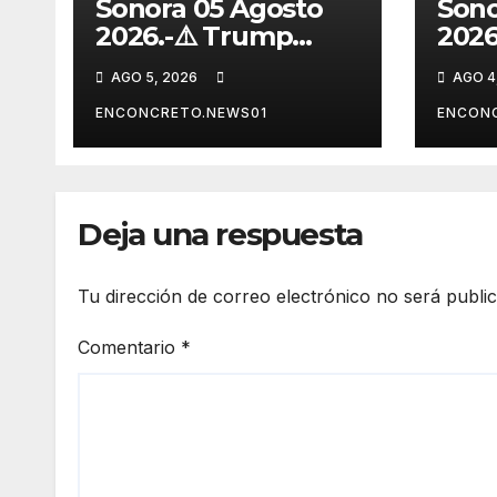
Sonora 05 Agosto
Sono
2026.-⚠️ Trump
2026
arremete contra
impu
AGO 5, 2026
AGO 4
México, Canadá y
elec
otras potencias por
con 
ENCONCRETO.NEWS01
ENCON
supuestos abusos
vehí
comerciales
desa
al I
Deja una respuesta
Tu dirección de correo electrónico no será publi
Comentario
*