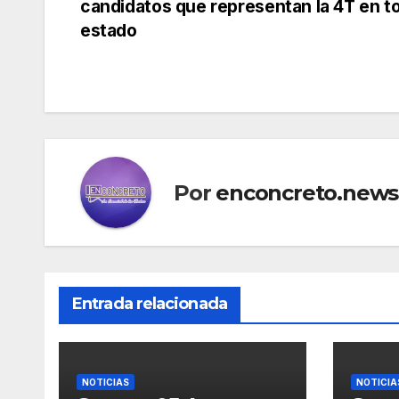
candidatos que representan la 4T en to
de
estado
entradas
Por
enconcreto.news
Entrada relacionada
NOTICIAS
NOTICIA