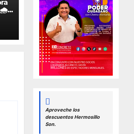
ora
🌧️
 de
Aproveche los
descuentos Hermosillo
Son.