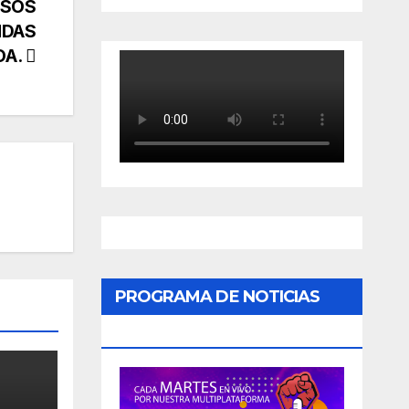
RSOS
NDAS
OA.
PROGRAMA DE NOTICIAS
«PODER CIUDADANO»