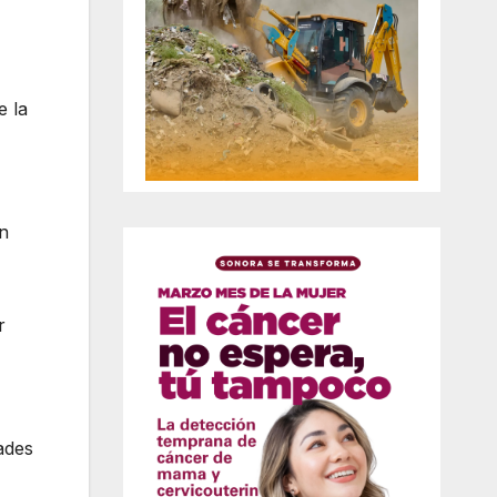
e la
en
r
ades