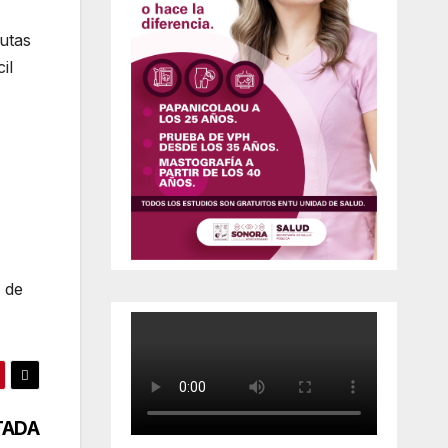
utas
il
 de
TADA