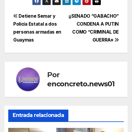
Navegación
Detiene Semar y
¡¡SENADO “GABACHO”
Policía Estatal a dos
CONDENA A PUTIN
de
personas armadas en
COMO “CRIMINAL DE
entradas
Guaymas
GUERRA»
Por
enconcreto.news01
Entrada relacionada