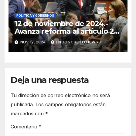
POLÍTICA Y GOBIERNOS
12 de noviembre de 2024.-
Avanza reforma al artículo 21
constitucional en materia de
NOV 12, 2024
ENCONCRETO.NEWS01
seguridad pública
Deja una respuesta
Tu dirección de correo electrónico no será
publicada.
Los campos obligatorios están
marcados con
*
Comentario
*