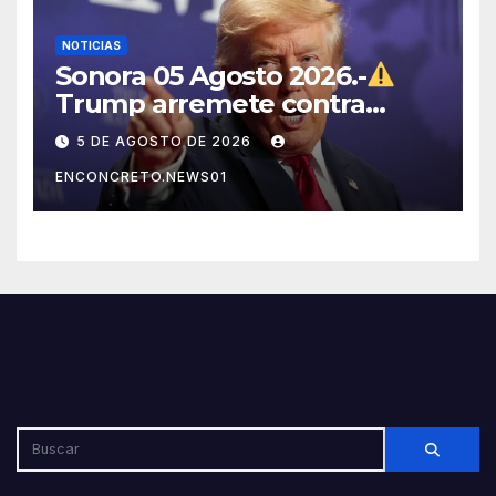
NOTICIAS
Sonora 05 Agosto 2026.-
Trump arremete contra
México, Canadá y otras
5 DE AGOSTO DE 2026
potencias por supuestos
ENCONCRETO.NEWS01
abusos comerciales