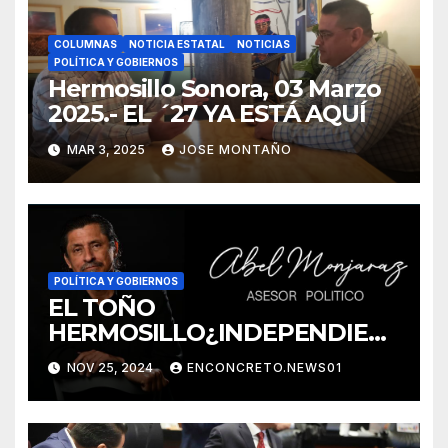
COLUMNAS
NOTICIA ESTATAL
NOTICIAS
POLÍTICA Y GOBIERNOS
Hermosillo Sonora, 03 Marzo
2025.- EL ´27 YA ESTÁ AQUÍ
MAR 3, 2025
JOSE MONTAÑO
POLÍTICA Y GOBIERNOS
EL TOÑO
HERMOSILLO¿INDEPENDIEN
TE? NO CREO POR ABEL
NOV 25, 2024
ENCONCRETO.NEWS01
MONJARAZ ANALISTA Y
ASESOR POLITICO
ELECTORAL