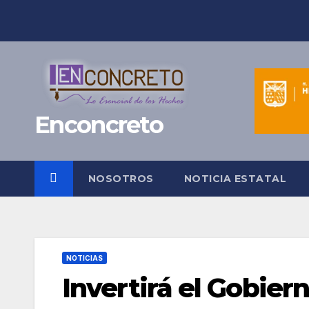
Saltar
al
contenido
Enconcreto
NOSOTROS
NOTICIA ESTATAL
NOTICIAS
Invertirá el Gobie