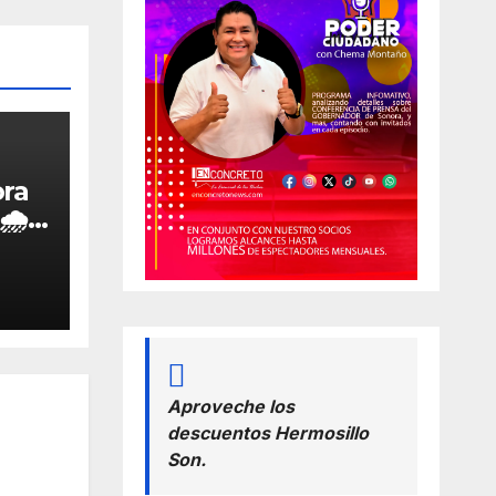
ora
🌧️
 de
Aproveche los
descuentos Hermosillo
Son.