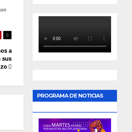
con
mos a
n sus
azo
PROGRAMA DE NOTICIAS
«PODER CIUDADANO»