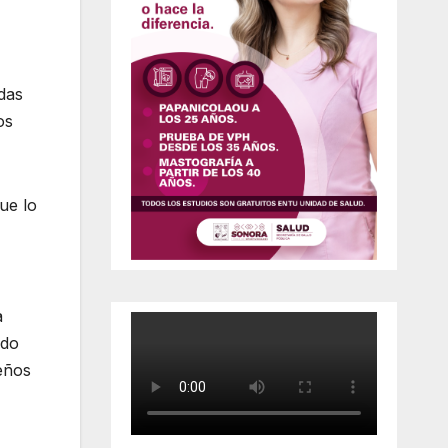
adas
os
ue lo
a
ndo
eños