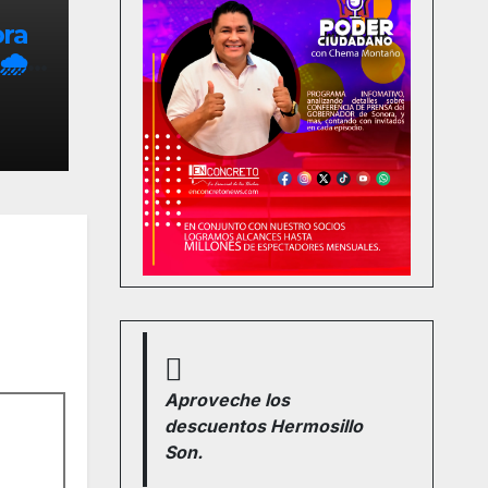
ora
🌧️
 de
Aproveche los
descuentos Hermosillo
Son.