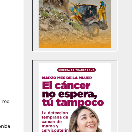
e red
enida