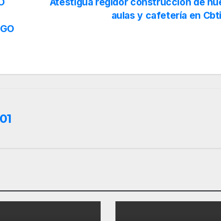
O
Atestigua regidor construcción de n
aulas y cafetería en Cbt
IGO
01