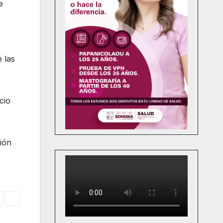
e
 las
cio
ión