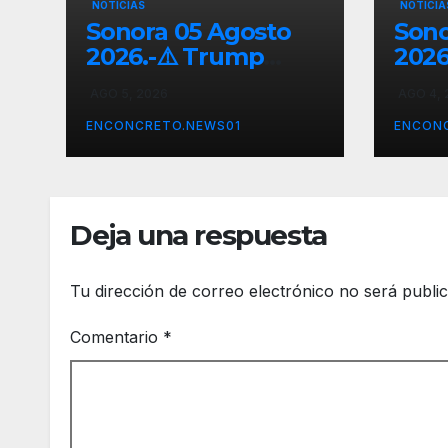
NOTICIAS
NOTICIA
Sonora 05 Agosto
Sono
2026.-⚠️ Trump
2026
arremete contra
impu
AGO 5, 2026
AGO 4, 
México, Canadá y
elec
otras potencias por
con 
ENCONCRETO.NEWS01
ENCON
supuestos abusos
vehí
comerciales
desa
al I
Deja una respuesta
Tu dirección de correo electrónico no será publi
Comentario
*