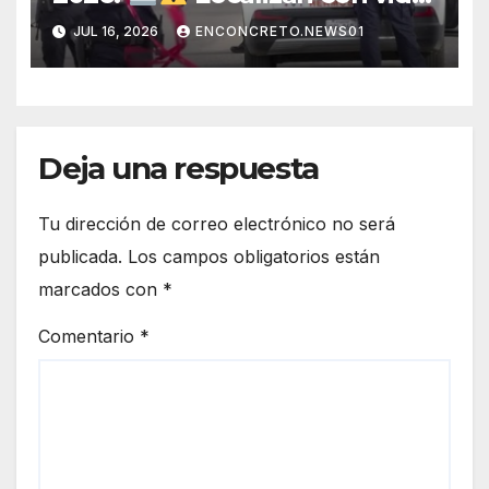
a joven que había sido
JUL 16, 2026
ENCONCRETO.NEWS01
privado de la libertad en
Hermosillo.
Deja una respuesta
Tu dirección de correo electrónico no será
publicada.
Los campos obligatorios están
marcados con
*
Comentario
*