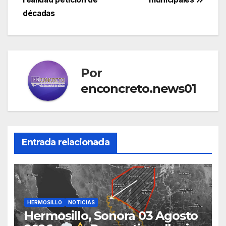
entradas
décadas
Por
enconcreto.news01
Entrada relacionada
HERMOSILLO
NOTICIAS
Hermosillo, Sonora 03 Agosto