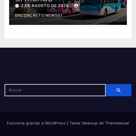
Japón sorprenden al mundo
2 DE AGOSTO DE 2026
por su seguridad y disciplina
ENCONCRETO.NEWS01
Funciona gracias a WordPress
|
Tema: Newsup de
Themeansar