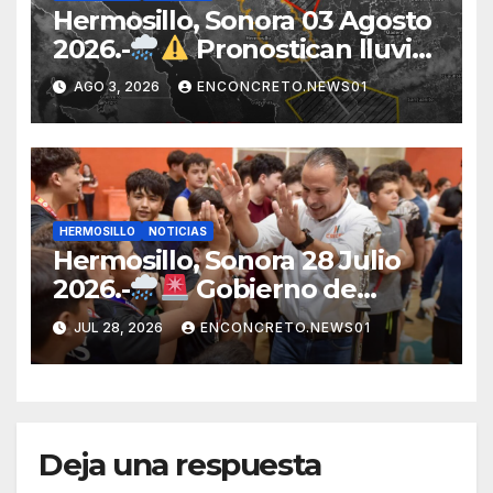
Hermosillo, Sonora 03 Agosto
2026.-
Pronostican lluvias
para Hermosillo esta noche;
AGO 3, 2026
ENCONCRETO.NEWS01
norte de Sonora registra
mayor potencial de
tormentas
HERMOSILLO
NOTICIAS
Hermosillo, Sonora 28 Julio
2026.-
Gobierno de
Hermosillo mantiene
JUL 28, 2026
ENCONCRETO.NEWS01
operativo por lluvias;
continúan recorridos y
atención en la ciudad
Deja una respuesta