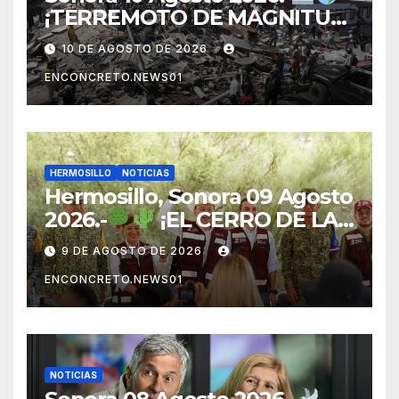
¡TERREMOTO DE MAGNITUD
7.4 SACUDE COLOMBIA!
10 DE AGOSTO DE 2026
REPORTAN DERRUMBES Y
ENCONCRETO.NEWS01
VÍCTIMAS
HERMOSILLO
NOTICIAS
Hermosillo, Sonora 09 Agosto
2026.-
¡EL CERRO DE LA
CEMENTERA SE PINTARÁ DE
9 DE AGOSTO DE 2026
VERDE! HERMOSILLO SUMA
ENCONCRETO.NEWS01
11 MIL NUEVOS ÁRBOLES
NOTICIAS