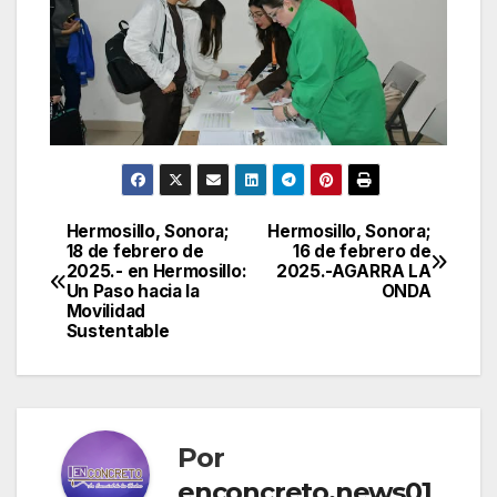
Hermosillo, Sonora;
Hermosillo, Sonora;
Navegación
18 de febrero de
16 de febrero de
2025.- en Hermosillo:
2025.-AGARRA LA
de
Un Paso hacia la
ONDA
Movilidad
entradas
Sustentable
Por
enconcreto.news01