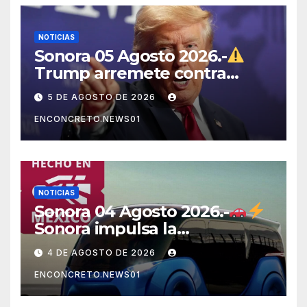
NOTICIAS
Sonora 05 Agosto 2026.-
Trump arremete contra
México, Canadá y otras
5 DE AGOSTO DE 2026
potencias por supuestos
ENCONCRETO.NEWS01
abusos comerciales
NOTICIAS
Sonora 04 Agosto 2026.-
Sonora impulsa la
electromovilidad con
4 DE AGOSTO DE 2026
«Beyond», un vehículo
ENCONCRETO.NEWS01
eléctrico desarrollado junto
al ITH