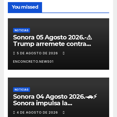
You missed
NOTICIAS
Sonora 05 Agosto 2026.-⚠️
Trump arremete contra
México, Canadá y otras
5 DE AGOSTO DE 2026
potencias por supuestos
ENCONCRETO.NEWS01
abusos comerciales
NOTICIAS
Sonora 04 Agosto 2026.-🚗⚡
Sonora impulsa la
electromovilidad con
4 DE AGOSTO DE 2026
«Beyond», un vehículo