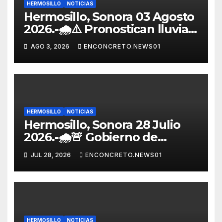
HERMOSILLO
NOTICIAS
Hermosillo, Sonora 03 Agosto
2026.-🌧️⚠️ Pronostican lluvias
para Hermosillo esta noche;
AGO 3, 2026
ENCONCRETO.NEWS01
norte de Sonora registra
mayor potencial de
tormentas
HERMOSILLO
NOTICIAS
Hermosillo, Sonora 28 Julio
2026.-🌧️🚨 Gobierno de
Hermosillo mantiene
JUL 28, 2026
ENCONCRETO.NEWS01
operativo por lluvias;
continúan recorridos y
atención en la ciudad
HERMOSILLO
NOTICIAS