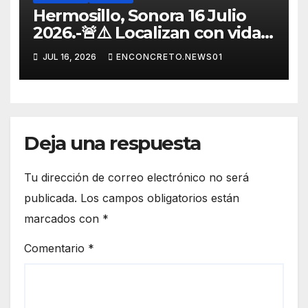
Hermosillo, Sonora 16 Julio
2026.-🚨⚠️ Localizan con vida a
joven que había sido privado
JUL 16, 2026
ENCONCRETO.NEWS01
de la libertad en Hermosillo.
Deja una respuesta
Tu dirección de correo electrónico no será
publicada.
Los campos obligatorios están
marcados con
*
Comentario
*