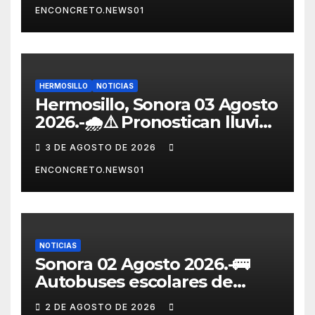
ENCONCRETO.NEWS01
eléctrico desarrollado junto
al ITH
HERMOSILLO
NOTICIAS
Hermosillo, Sonora 03 Agosto
2026.-🌧️⚠️ Pronostican lluvias
para Hermosillo esta noche;
3 DE AGOSTO DE 2026
norte de Sonora registra
ENCONCRETO.NEWS01
mayor potencial de
tormentas
NOTICIAS
Sonora 02 Agosto 2026.-🚌
Autobuses escolares de
Japón sorprenden al mundo
2 DE AGOSTO DE 2026