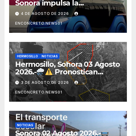
Sonora impulsa la
electromovilidad con
4 DE AGOSTO DE 2026
«Beyond», un vehículo
ENCONCRETO.NEWS01
eléctrico desarrollado junto
al ITH
HERMOSILLO
NOTICIAS
Hermosillo, Sonora 03 Agosto
2026.-
Pronostican
lluvias para Hermosillo esta
3 DE AGOSTO DE 2026
noche; norte de Sonora
ENCONCRETO.NEWS01
registra mayor potencial de
tormentas
NOTICIAS
Sonora 02 Agosto 2026.-