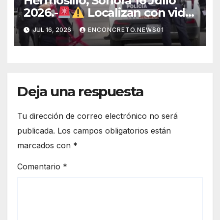
Hermosillo, Sonora 16 Julio
2026.-
Localizan con vida
a joven que había sido
JUL 16, 2026
ENCONCRETO.NEWS01
privado de la libertad en
Hermosillo.
Deja una respuesta
Tu dirección de correo electrónico no será
publicada.
Los campos obligatorios están
marcados con
*
Comentario
*