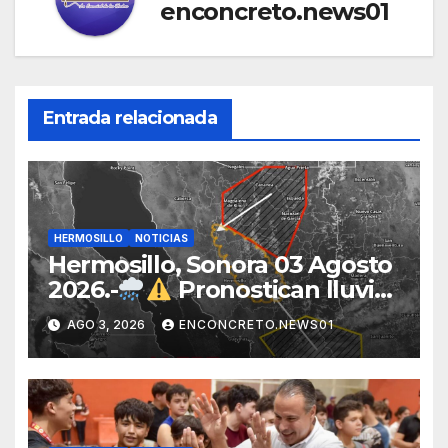
enconcreto.news01
Entrada relacionada
HERMOSILLO
NOTICIAS
Hermosillo, Sonora 03 Agosto
2026.-
Pronostican lluvias
para Hermosillo esta noche;
AGO 3, 2026
ENCONCRETO.NEWS01
norte de Sonora registra
mayor potencial de
tormentas