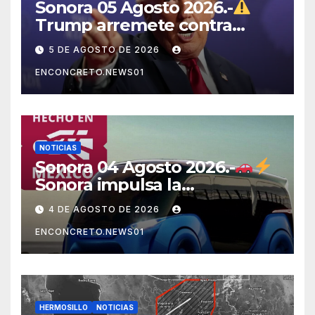
Sonora 05 Agosto 2026.-
Trump arremete contra
México, Canadá y otras
5 DE AGOSTO DE 2026
potencias por supuestos
ENCONCRETO.NEWS01
abusos comerciales
NOTICIAS
Sonora 04 Agosto 2026.-
Sonora impulsa la
electromovilidad con
4 DE AGOSTO DE 2026
«Beyond», un vehículo
ENCONCRETO.NEWS01
eléctrico desarrollado junto
al ITH
HERMOSILLO
NOTICIAS