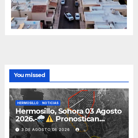
You missed
HERMOSILLO
NOTICIAS
Hermosillo, Sonora 03 Agosto
2026.-
Pronostican
lluvias para Hermosillo esta
3 DE AGOSTO DE 2026
noche; norte de Sonora