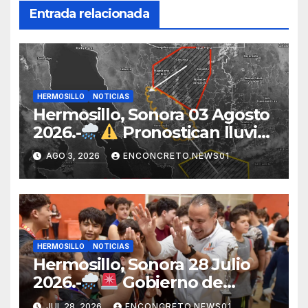
Entrada relacionada
HERMOSILLO
NOTICIAS
Hermosillo, Sonora 03 Agosto
2026.-
Pronostican lluvias
para Hermosillo esta noche;
AGO 3, 2026
ENCONCRETO.NEWS01
norte de Sonora registra
mayor potencial de
tormentas
HERMOSILLO
NOTICIAS
Hermosillo, Sonora 28 Julio
2026.-
Gobierno de
Hermosillo mantiene
JUL 28, 2026
ENCONCRETO.NEWS01