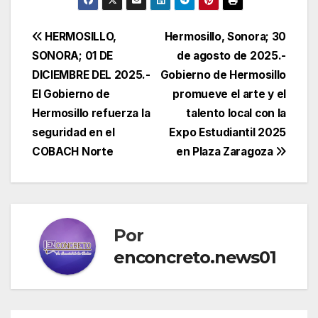
Navegación
HERMOSILLO,
Hermosillo, Sonora; 30
SONORA; 01 DE
de agosto de 2025.-
de
DICIEMBRE DEL 2025.-
Gobierno de Hermosillo
entradas
El Gobierno de
promueve el arte y el
Hermosillo refuerza la
talento local con la
seguridad en el
Expo Estudiantil 2025
COBACH Norte
en Plaza Zaragoza
Por
enconcreto.news01