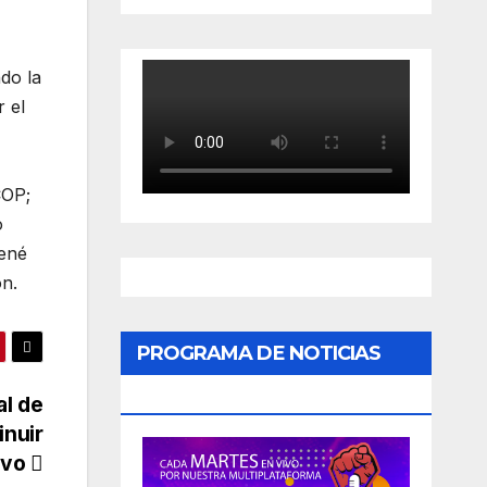
do la
 el
COP;
o
René
ón.
PROGRAMA DE NOTICIAS
«PODER CIUDADANO»
al de
inuir
tivo