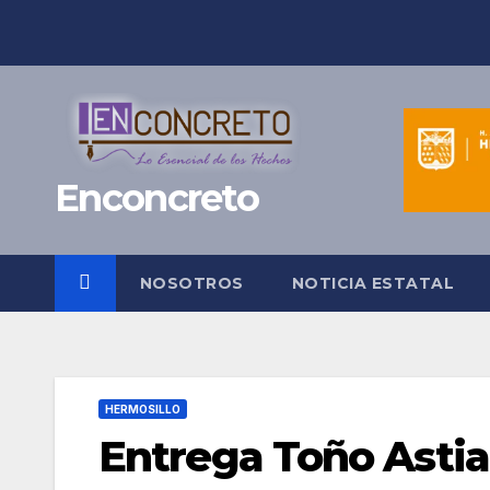
Saltar
al
contenido
Enconcreto
NOSOTROS
NOTICIA ESTATAL
HERMOSILLO
Entrega Toño Asti