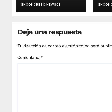
Hermosillo esta
mant
ENCONCRETO.NEWS01
ENCON
noche; norte de
por l
Sonora registra
cont
mayor potencial de
reco
tormentas
aten
Deja una respuesta
ciud
Tu dirección de correo electrónico no será publi
Comentario
*