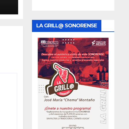
a
LA GRILL@ SONORENSE