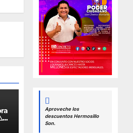
Aproveche los
ora
descuentos Hermosillo
️
Son.
da a