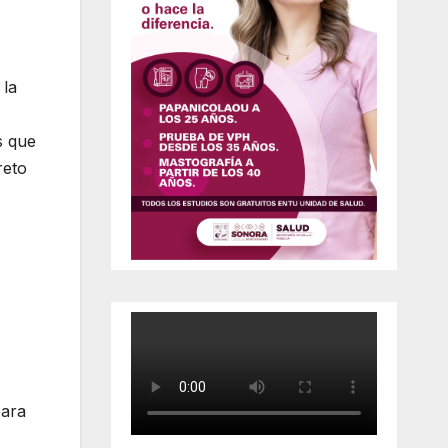
 la
s que
reto
para