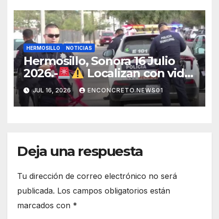
continúan recorridos y
atención en la ciudad
HERMOSILLO
NOTICIAS
Hermosillo, Sonora 16 Julio
2026.-
Localizan con vida
a joven que había sido
JUL 16, 2026
ENCONCRETO.NEWS01
privado de la libertad en
Hermosillo.
Deja una respuesta
Tu dirección de correo electrónico no será
publicada.
Los campos obligatorios están
marcados con
*