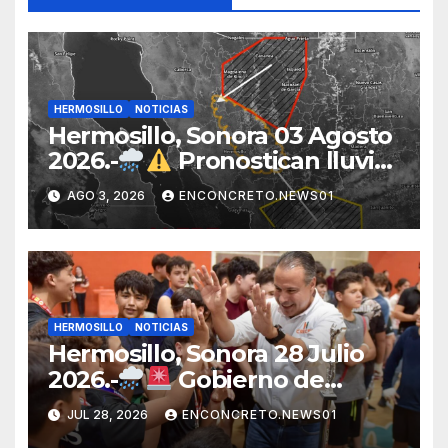
HERMOSILLO
NOTICIAS
Hermosillo, Sonora 03 Agosto
2026.-
Pronostican lluvias
para Hermosillo esta noche;
AGO 3, 2026
ENCONCRETO.NEWS01
norte de Sonora registra
mayor potencial de
tormentas
HERMOSILLO
NOTICIAS
Hermosillo, Sonora 28 Julio
2026.-
Gobierno de
Hermosillo mantiene
JUL 28, 2026
ENCONCRETO.NEWS01
operativo por lluvias;