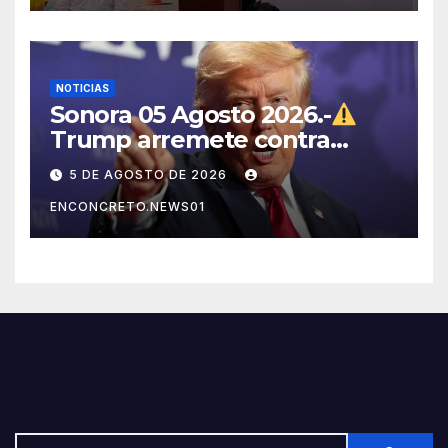
NOTICIAS
Sonora 05 Agosto 2026.-
Trump arremete contra
México, Canadá y otras
5 DE AGOSTO DE 2026
potencias por supuestos
ENCONCRETO.NEWS01
abusos comerciales