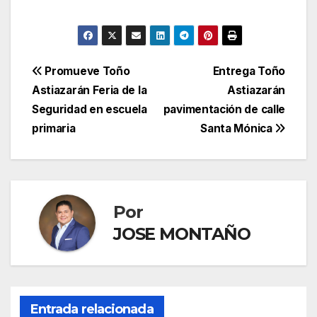
Navegación
Promueve Toño
Entrega Toño
Astiazarán Feria de la
Astiazarán
de
Seguridad en escuela
pavimentación de calle
entradas
primaria
Santa Mónica
Por
JOSE MONTAÑO
Entrada relacionada