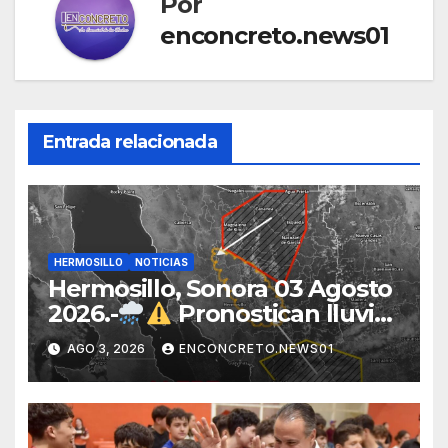
Por
enconcreto.news01
Entrada relacionada
HERMOSILLO
NOTICIAS
Hermosillo, Sonora 03 Agosto
2026.-
Pronostican lluvias
para Hermosillo esta noche;
AGO 3, 2026
ENCONCRETO.NEWS01
norte de Sonora registra
mayor potencial de
tormentas