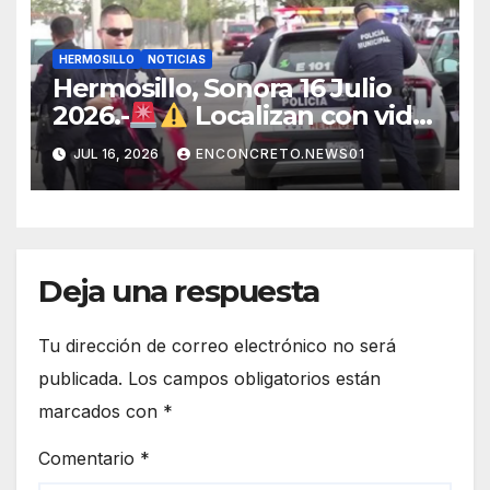
HERMOSILLO
NOTICIAS
Hermosillo, Sonora 16 Julio
2026.-
Localizan con vida
a joven que había sido
JUL 16, 2026
ENCONCRETO.NEWS01
privado de la libertad en
Hermosillo.
Deja una respuesta
Tu dirección de correo electrónico no será
publicada.
Los campos obligatorios están
marcados con
*
Comentario
*