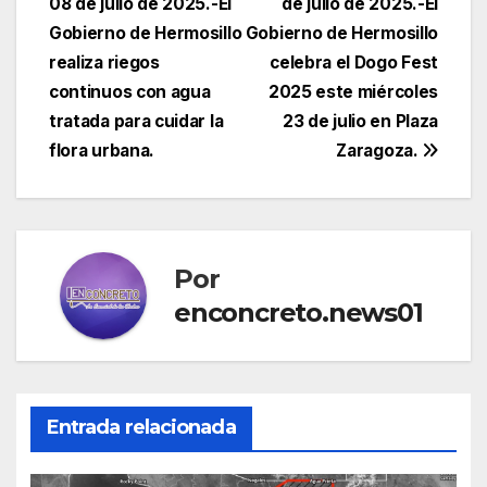
08 de julio de 2025.-El
de julio de 2025.-El
de
Gobierno de Hermosillo
Gobierno de Hermosillo
entradas
realiza riegos
celebra el Dogo Fest
continuos con agua
2025 este miércoles
tratada para cuidar la
23 de julio en Plaza
flora urbana.
Zaragoza.
Por
enconcreto.news01
Entrada relacionada