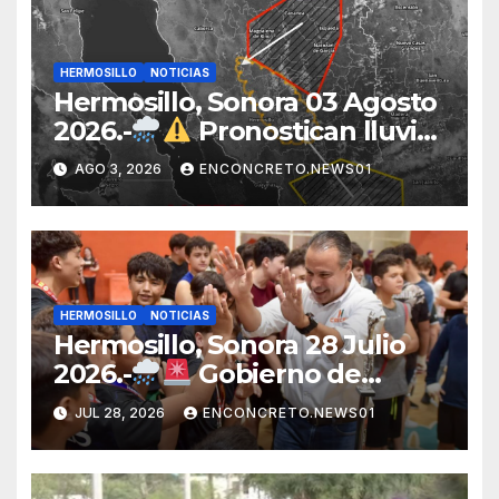
HERMOSILLO
NOTICIAS
Hermosillo, Sonora 03 Agosto
2026.-
Pronostican lluvias
para Hermosillo esta noche;
AGO 3, 2026
ENCONCRETO.NEWS01
norte de Sonora registra
mayor potencial de
tormentas
HERMOSILLO
NOTICIAS
Hermosillo, Sonora 28 Julio
2026.-
Gobierno de
Hermosillo mantiene
JUL 28, 2026
ENCONCRETO.NEWS01
operativo por lluvias;
continúan recorridos y
atención en la ciudad