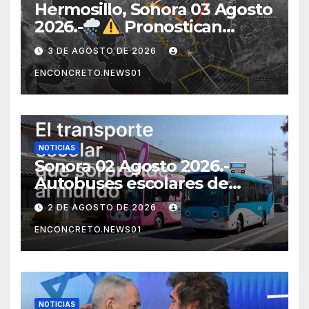
Hermosillo, Sonora 03 Agosto
2026.-
Pronostican
lluvias para Hermosillo esta
3 DE AGOSTO DE 2026
noche; norte de Sonora
ENCONCRETO.NEWS01
registra mayor potencial de
tormentas
NOTICIAS
Sonora 02 Agosto 2026.-
Autobuses escolares de
Japón sorprenden al mundo
2 DE AGOSTO DE 2026
por su seguridad y disciplina
ENCONCRETO.NEWS01
NOTICIAS