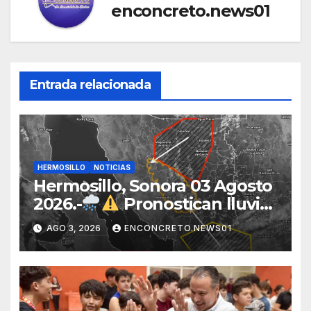
enconcreto.news01
Entrada relacionada
HERMOSILLO
NOTICIAS
Hermosillo, Sonora 03 Agosto
2026.-
Pronostican lluvias
para Hermosillo esta noche;
AGO 3, 2026
ENCONCRETO.NEWS01
norte de Sonora registra
mayor potencial de
tormentas