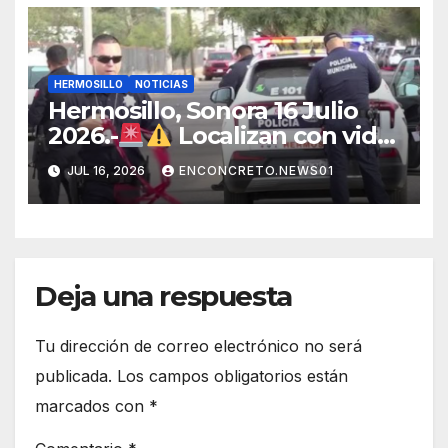
atención en la ciudad
HERMOSILLO
NOTICIAS
Hermosillo, Sonora 16 Julio
2026.-
Localizan con vida
a joven que había sido
JUL 16, 2026
ENCONCRETO.NEWS01
privado de la libertad en
Hermosillo.
Deja una respuesta
Tu dirección de correo electrónico no será
publicada.
Los campos obligatorios están
marcados con
*