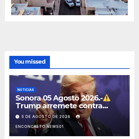
You missed
NOTICIAS
Sonora 05 Agosto 2026.-
Trump arremete contra
México, Canadá y otras
5 DE AGOSTO DE 2026
potencias por supuestos
ENCONCRETO.NEWS01
abusos comerciales