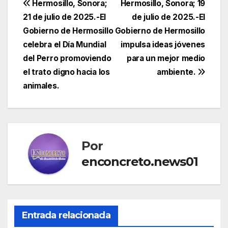
Navegación
Hermosillo, Sonora;
Hermosillo, Sonora; 19
21 de julio de 2025.-El
de julio de 2025.-El
de
Gobierno de Hermosillo
Gobierno de Hermosillo
entradas
celebra el Día Mundial
impulsa ideas jóvenes
del Perro promoviendo
para un mejor medio
el trato digno hacia los
ambiente.
animales.
Por
enconcreto.news01
Entrada relacionada