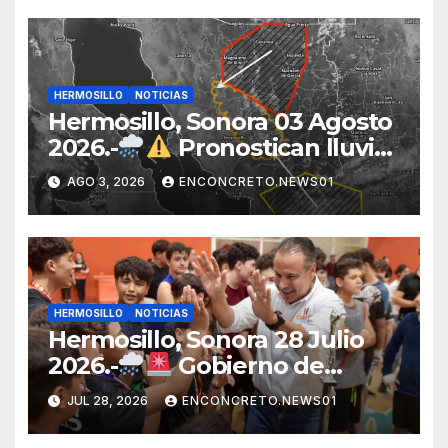
HERMOSILLO
NOTICIAS
Hermosillo, Sonora 03 Agosto
2026.-
Pronostican lluvias
para Hermosillo esta noche;
AGO 3, 2026
ENCONCRETO.NEWS01
norte de Sonora registra
mayor potencial de
tormentas
HERMOSILLO
NOTICIAS
Hermosillo, Sonora 28 Julio
2026.-
Gobierno de
Hermosillo mantiene
JUL 28, 2026
ENCONCRETO.NEWS01
operativo por lluvias;
continúan recorridos y