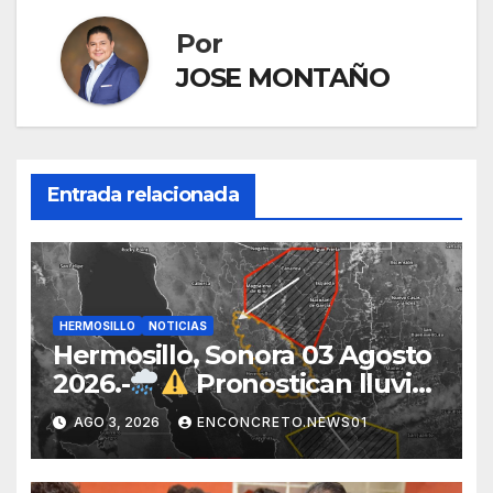
Por
JOSE MONTAÑO
Entrada relacionada
HERMOSILLO
NOTICIAS
Hermosillo, Sonora 03 Agosto
2026.-
Pronostican lluvias
para Hermosillo esta noche;
AGO 3, 2026
ENCONCRETO.NEWS01
norte de Sonora registra
mayor potencial de