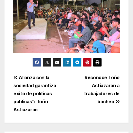
Navegación
Alianza con la
Reconoce Toño
sociedad garantiza
Astiazarán a
de
éxito de políticas
trabajadores de
entradas
públicas”: Toño
bacheo
Astiazarán