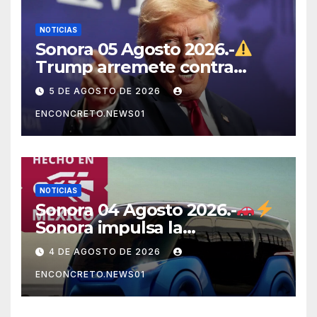
NOTICIAS
Sonora 05 Agosto 2026.-
Trump arremete contra
México, Canadá y otras
5 DE AGOSTO DE 2026
potencias por supuestos
ENCONCRETO.NEWS01
abusos comerciales
NOTICIAS
Sonora 04 Agosto 2026.-
Sonora impulsa la
electromovilidad con
4 DE AGOSTO DE 2026
«Beyond», un vehículo
ENCONCRETO.NEWS01
eléctrico desarrollado junto
al ITH