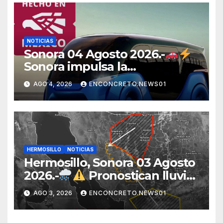
NOTICIAS
Sonora 04 Agosto 2026.-
Sonora impulsa la
electromovilidad con
AGO 4, 2026
ENCONCRETO.NEWS01
«Beyond», un vehículo
eléctrico desarrollado junto al
ITH
HERMOSILLO
NOTICIAS
Hermosillo, Sonora 03 Agosto
2026.-
Pronostican lluvias
para Hermosillo esta noche;
AGO 3, 2026
ENCONCRETO.NEWS01
norte de Sonora registra
mayor potencial de