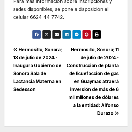
Para más información sobre inscripciones y
sedes disponibles, se pone a disposición el
celular 6624 44 7742.
Navegación
Hermosillo, Sonora;
Hermosillo, Sonora; 11
13 de julio de 2024.-
de julio de 2024.-
de
Inaugura Gobierno de
Construcción de planta
entradas
Sonora Sala de
de licuefacción de gas
Lactancia Materna en
en Guaymas atraerá
Sedesson
inversión de más de 6
mil millones de dólares
a la entidad: Alfonso
Durazo