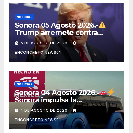
NOTICIAS
Sonora 05 Agosto 2026.-
Trump arremete contra
México, Canadá y otras
5 DE AGOSTO DE 2026
potencias por supuestos
ENCONCRETO.NEWS01
abusos comerciales
NOTICIAS
Sonora 04 Agosto 2026.-
Sonora impulsa la
electromovilidad con
4 DE AGOSTO DE 2026
«Beyond», un vehículo
ENCONCRETO.NEWS01
eléctrico desarrollado junto
al ITH