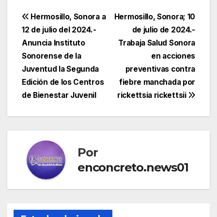
Navegación
Hermosillo, Sonora a
Hermosillo, Sonora; 10
12 de julio del 2024.-
de julio de 2024.-
de
Anuncia Instituto
Trabaja Salud Sonora
entradas
Sonorense de la
en acciones
Juventud la Segunda
preventivas contra
Edición de los Centros
fiebre manchada por
de Bienestar Juvenil
rickettsia rickettsii
Por
enconcreto.news01