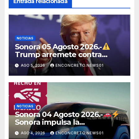
Entrada relacionada
NOTICIAS
Sonora 05 Agosto 2026.-
Trump arremete contra
México, Canadá y otras
AGO 5, 2026
ENCONCRETO.NEWS01
potencias por supuestos
abusos comerciales
NOTICIAS
Sonora 04 Agosto 2026.-
Sonora impulsa la
electromovilidad con
AGO 4, 2026
ENCONCRETO.NEWS01
«Beyond», un vehículo