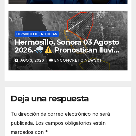
eléctrico desarrollado junto al
ITH
HERMOSILLO
NOTICIAS
Hermosillo, Sonora 03 Agosto
2026.-
Pronostican lluvias
para Hermosillo esta noche;
AGO 3, 2026
ENCONCRETO.NEWS01
norte de Sonora registra
mayor potencial de
tormentas
Deja una respuesta
Tu dirección de correo electrónico no será
publicada.
Los campos obligatorios están
marcados con
*