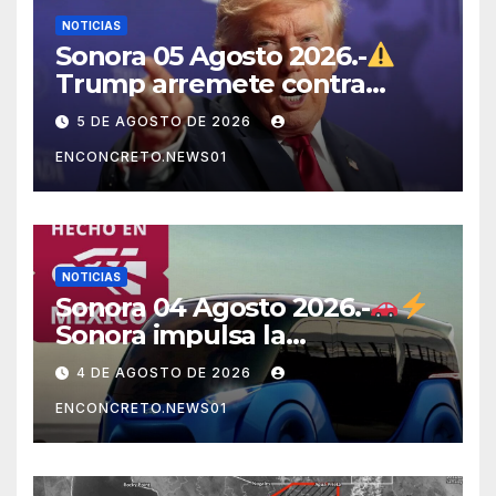
NOTICIAS
Sonora 05 Agosto 2026.-
Trump arremete contra
México, Canadá y otras
5 DE AGOSTO DE 2026
potencias por supuestos
ENCONCRETO.NEWS01
abusos comerciales
NOTICIAS
Sonora 04 Agosto 2026.-
Sonora impulsa la
electromovilidad con
4 DE AGOSTO DE 2026
«Beyond», un vehículo
ENCONCRETO.NEWS01
eléctrico desarrollado junto
al ITH