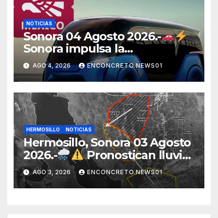
NOTICIAS
Sonora 04 Agosto 2026.-
Sonora impulsa la
electromovilidad con
AGO 4, 2026
ENCONCRETO.NEWS01
«Beyond», un vehículo
eléctrico desarrollado junto al
ITH
HERMOSILLO
NOTICIAS
Hermosillo, Sonora 03 Agosto
2026.-
Pronostican lluvias
para Hermosillo esta noche;
AGO 3, 2026
ENCONCRETO.NEWS01
norte de Sonora registra
mayor potencial de
tormentas