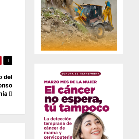
o del
fonso
anía