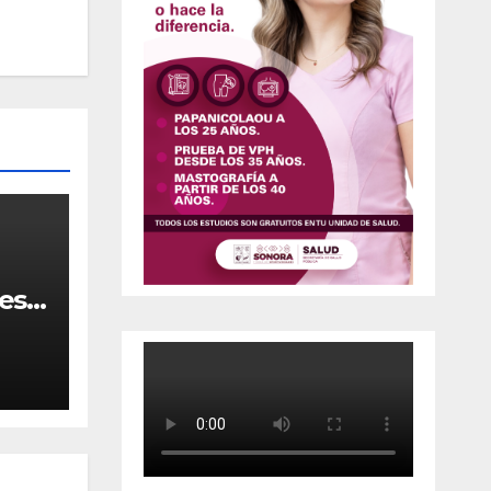
resa
 en