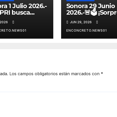
ra 1 Julio 2026.-
Sonora 29 Junio
 PRI busca
2026.-🚨🗳️ ¡Sorp
ganizarse y
en la contienda
 2026
JUN 29, 2026
alecer una
rumbo a 2027!
nza opositora
Omar Del Valle
CRETO.NEWS01
ENCONCRETO.NEWS01
o a 2027 en
entra de última
ora
hora a la carrera
Sonora
cada.
Los campos obligatorios están marcados con
*