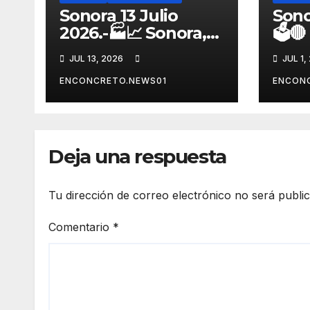
Sonora 13 Julio
Sono
2026.-🏭📈 Sonora,
🗳️
entre los líderes
reor
JUL 13, 2026
JUL 1,
nacionales en
fort
crecimiento
alia
ENCONCRETO.NEWS01
ENCON
manufacturero
rumb
durante 2026
Son
Deja una respuesta
Tu dirección de correo electrónico no será publi
Comentario
*