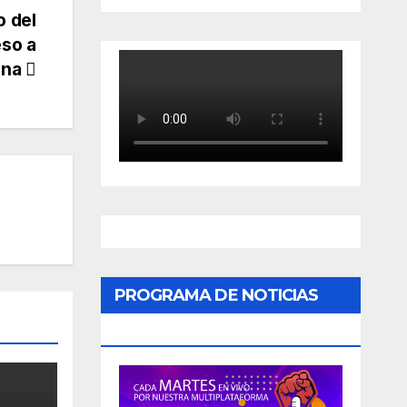
o del
eso a
gna
PROGRAMA DE NOTICIAS
«PODER CIUDADANO»