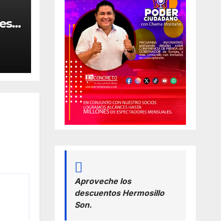
resa
 en
Aproveche los
descuentos Hermosillo
Son.