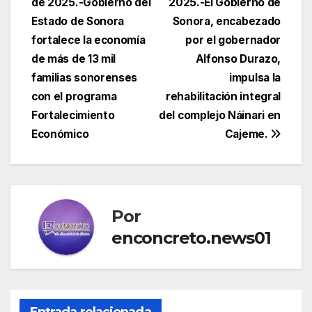
de 2025.-Gobierno del
2025.-El Gobierno de
de
Estado de Sonora
Sonora, encabezado
entradas
fortalece la economía
por el gobernador
de más de 13 mil
Alfonso Durazo,
familias sonorenses
impulsa la
con el programa
rehabilitación integral
Fortalecimiento
del complejo Náinari en
Económico
Cajeme.
Por
enconcreto.news01