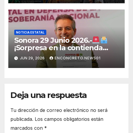
Sonora
NOTICIA ESTATAL
Sonora 29 Junio 2026.-
¡Sorpresa en la contienda
rumbo a 2027! Omar Del Valle
JUN 29, 2026
ENCONCRETO.NEWS01
entra de última hora a la
carrera en Sonora
Deja una respuesta
Tu dirección de correo electrónico no será
publicada.
Los campos obligatorios están
marcados con
*