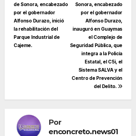
de
de Sonora, encabezado
Sonora, encabezado
entradas
por el gobernador
por el gobernador
Alfonso Durazo, inició
Alfonso Durazo,
la rehabilitación del
inauguró en Guaymas
Parque Industrial de
el Complejo de
Cajeme.
Seguridad Pública, que
integra a la Policía
Estatal, el C5i, el
Sistema SALVA y el
Centro de Prevención
del Delito.
Por
enconcreto.news01