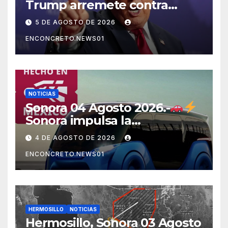
Trump arremete contra
México, Canadá y otras
5 DE AGOSTO DE 2026
potencias por supuestos
ENCONCRETO.NEWS01
abusos comerciales
NOTICIAS
Sonora 04 Agosto 2026.-
Sonora impulsa la
electromovilidad con
4 DE AGOSTO DE 2026
«Beyond», un vehículo
ENCONCRETO.NEWS01
eléctrico desarrollado junto
al ITH
HERMOSILLO
NOTICIAS
Hermosillo, Sonora 03 Agosto