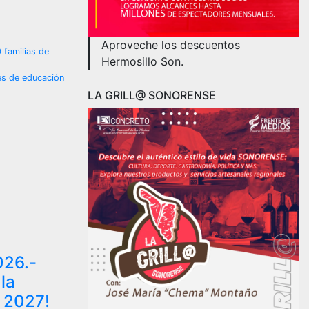
Aproveche los descuentos
 familias de
Hermosillo Son.
es de educación
LA GRILL@ SONORENSE
026.-
la
 2027!