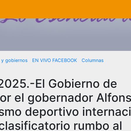
a y gobiernos
EN VIVO FACEBOOK
Columnas
 2025.-El Gobierno de
r el gobernador Alfon
ismo deportivo internac
clasificatorio rumbo al