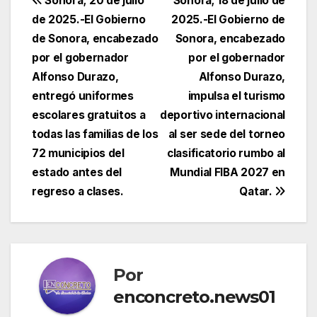
Navegación
Sonora; 20 de julio
Sonora; 18 de julio de
de 2025.-El Gobierno
2025.-El Gobierno de
de
de Sonora, encabezado
Sonora, encabezado
entradas
por el gobernador
por el gobernador
Alfonso Durazo,
Alfonso Durazo,
entregó uniformes
impulsa el turismo
escolares gratuitos a
deportivo internacional
todas las familias de los
al ser sede del torneo
72 municipios del
clasificatorio rumbo al
estado antes del
Mundial FIBA 2027 en
regreso a clases.
Qatar.
Por
enconcreto.news01