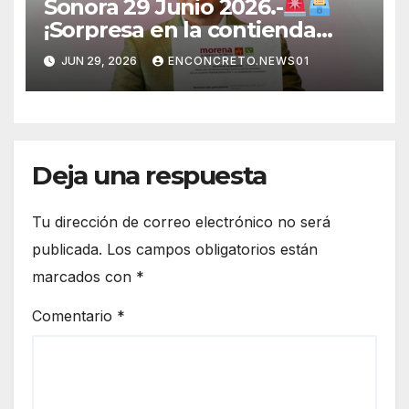
Sonora 29 Junio 2026.-
¡Sorpresa en la contienda
rumbo a 2027! Omar Del Valle
JUN 29, 2026
ENCONCRETO.NEWS01
entra de última hora a la
carrera en Sonora
Deja una respuesta
Tu dirección de correo electrónico no será
publicada.
Los campos obligatorios están
marcados con
*
Comentario
*