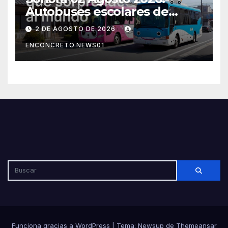
Autobuses escolares de
Japón sorprenden al mundo
2 DE AGOSTO DE 2026
por su seguridad y disciplina
ENCONCRETO.NEWS01
Funciona gracias a WordPress
|
Tema: Newsup de
Themeansar