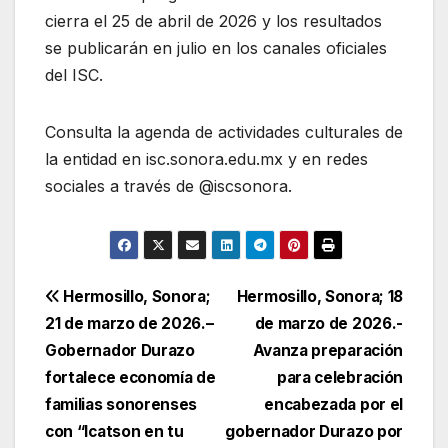
cierra el 25 de abril de 2026 y los resultados
se publicarán en julio en los canales oficiales
del ISC.
Consulta la agenda de actividades culturales de
la entidad en isc.sonora.edu.mx y en redes
sociales a través de @iscsonora.
Navegación
Hermosillo, Sonora;
Hermosillo, Sonora; 18
21 de marzo de 2026.–
de marzo de 2026.-
de
Gobernador Durazo
Avanza preparación
entradas
fortalece economía de
para celebración
familias sonorenses
encabezada por el
con “Icatson en tu
gobernador Durazo por