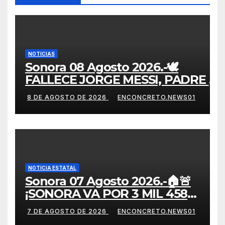
NOTICIAS
Sonora 08 Agosto 2026.-🕊️
FALLECE JORGE MESSI, PADRE Y
REPRESENTANTE DE LIONEL
8 DE AGOSTO DE 2026
ENCONCRETO.NEWS01
MESSI, A LOS 68 AÑOS ⚽️💔
NOTICIA ESTATAL
Sonora 07 Agosto 2026.-🏠🚨
¡SONORA VA POR 3 MIL 458
NUEVAS VIVIENDAS! DURAZO
7 DE AGOSTO DE 2026
ENCONCRETO.NEWS01
IMPULSA EL PROGRAMA DE