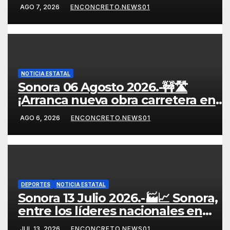
NUEVAS VIVIENDAS! DURAZO
AGO 7, 2026
ENCONCRETO.NEWS01
IMPULSA EL PROGRAMA DE
VIVIENDA PARA EL BIENESTAR 🏘️
👨‍👩‍👧‍👦
NOTICIA ESTATAL
Sonora 06 Agosto 2026.-🚧🛣️
¡Arranca nueva obra carretera en
Sonora! 🏗️
AGO 6, 2026
ENCONCRETO.NEWS01
DEPORTES
NOTICIA ESTATAL
Sonora 13 Julio 2026.-🏭📈 Sonora,
entre los líderes nacionales en
crecimiento manufacturero
JUL 13, 2026
ENCONCRETO.NEWS01