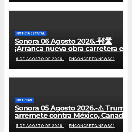
VIVIENDA PARA EL BIENESTAR
🏘️👨‍👩‍👧‍👦
NOTICIA ESTATAL
Sonora 06 Agosto 2026.-🚧🛣️
¡Arranca nueva obra carretera en
Sonora! 🏗️
6 DE AGOSTO DE 2026
ENCONCRETO.NEWS01
NOTICIAS
Sonora 05 Agosto 2026.-⚠️ Trump
arremete contra México, Canadá
y otras potencias por supuestos
5 DE AGOSTO DE 2026
ENCONCRETO.NEWS01
abusos comerciales