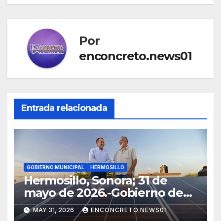
Por
enconcreto.news01
Entrada relacionada
GOBIERNO MUNICIPAL
HERMOSILLO
Hermosillo, Sonora; 31 de
mayo de 2026.-Gobierno de
Hermosillo aprueba
MAY 31, 2026
ENCONCRETO.NEWS01
estrategia integral para