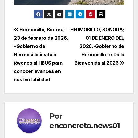
Navegación
Hermosillo, Sonora;
HERMOSILLO, SONORA;
23 de febrero de 2026.
01 DE ENERO DEL
de
–Gobierno de
2026.-Gobierno de
entradas
Hermosillo invita a
Hermosillo te Da la
jóvenes al HBUS para
Bienvenida al 2026
conocer avances en
sustentabilidad
Por
enconcreto.news01