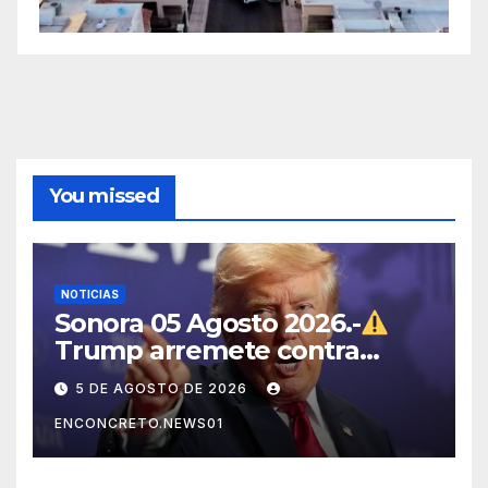
You missed
NOTICIAS
Sonora 05 Agosto 2026.-
Trump arremete contra
México, Canadá y otras
5 DE AGOSTO DE 2026
potencias por supuestos
ENCONCRETO.NEWS01
abusos comerciales