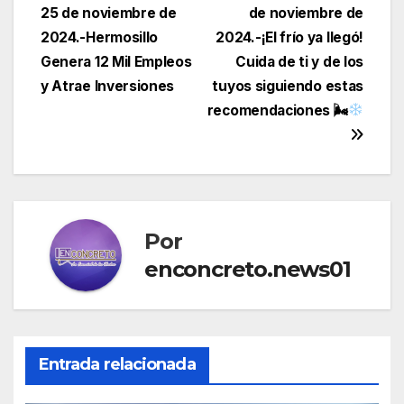
25 de noviembre de
de noviembre de
de
2024.-Hermosillo
2024.-¡El frío ya llegó!
entradas
Genera 12 Mil Empleos
Cuida de ti y de los
y Atrae Inversiones
tuyos siguiendo estas
recomendaciones 🌬
Por
enconcreto.news01
Entrada relacionada