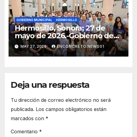
GOBIERNO MUNICIPAL
HERMOSILLO
Hermosillo, Sonora; 27 de
mayo de 2026.-Gobierno de
Hermosillo entrega
MAY 27, 2026
ENCONCRETO.NEWS01
rehabilitación del plafón del
Santuario de Nuestra Señora
de Guadalupe
Deja una respuesta
Tu dirección de correo electrónico no será
publicada.
Los campos obligatorios están
marcados con
*
Comentario
*