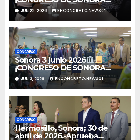
ABRE CONVOCATORIA PARA
JUN 22, 2026
ENCONCRETO.NEWS01
TITULAR DE LA UNIDAD DE
IGUALDAD DE GÉNERO!
CONGRESO
Sonora 3 junio 2026
¡CONGRESO DE SONORA
APRUEBA CAMBIOS
JUN 3, 2026
ENCONCRETO.NEWS01
ELECTORALES Y ANALIZA
NUEVAS REFORMAS!
CONGRESO
Hermosillo, Sonora; 30 de
abril de 2026.-Aprueba