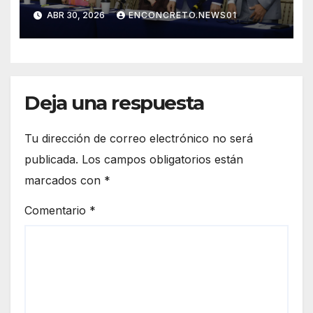
Congreso de Sonora ley para
ABR 30, 2026
ENCONCRETO.NEWS01
personas migrantes, atiende
amparo y concluye periodo
ordinario
Deja una respuesta
Tu dirección de correo electrónico no será
publicada.
Los campos obligatorios están
marcados con
*
Comentario
*