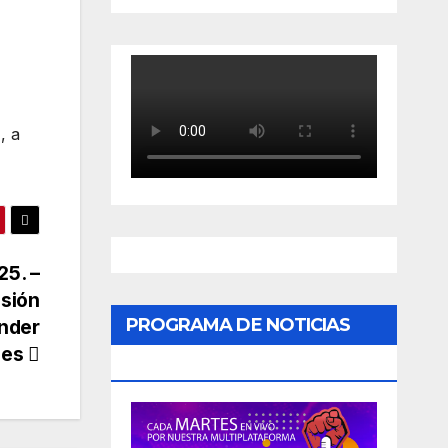
, a
25. –
isión
PROGRAMA DE NOTICIAS
ender
les
«PODER CIUDADANO»