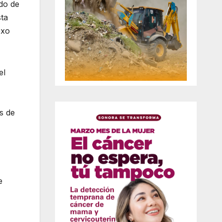
do de
sta
exo
el
es de
e