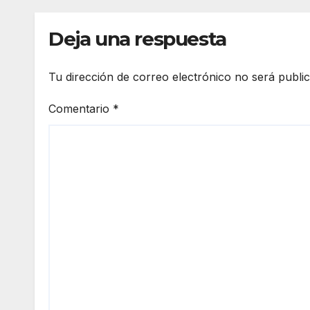
LA UNIDAD DE
REFO
IGUALDAD DE
GÉNERO! 📋🏛️
Deja una respuesta
Tu dirección de correo electrónico no será publi
Comentario
*