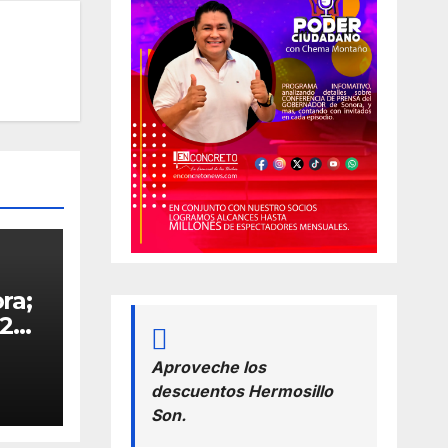
ra;
26.-
so
Aproveche los
ra
descuentos Hermosillo
Son.
nde