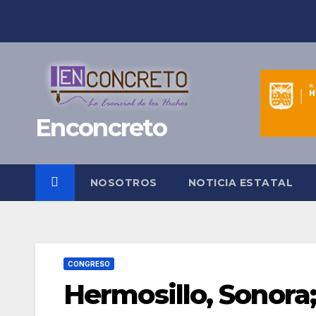
Saltar
al
contenido
Enconcreto
NOSOTROS
NOTICIA ESTATAL
CONGRESO
Hermosillo, Sonora;