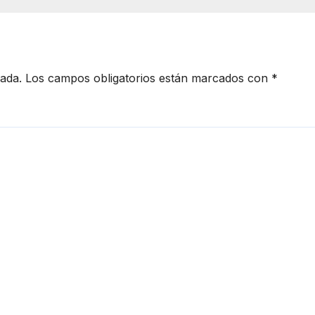
RMAS! ⚖️🗳️
amparo y concl
periodo ordinari
cada.
Los campos obligatorios están marcados con
*