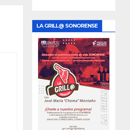
uye
o
LA GRILL@ SONORENSE